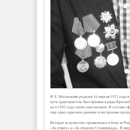
И. Е. Москаленко родился 16 апреля 1921 года в
путь трактористом. Был призван в ряды Красной
но в 1942 году снова ушел воевать. В составе 
еще одно серьезное ранение и нестроевая групп
Ветеран за мужество, проявленное в боях за Ро
«За отвагу» и «За оборону Сталинграда». В мир