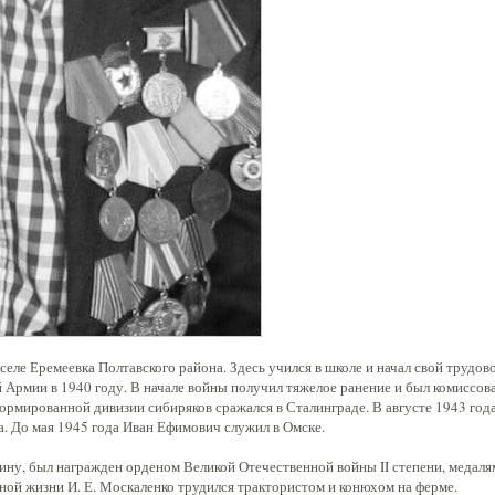
 селе Еремеевка Полтавского района. Здесь учился в школе и начал свой трудов
 Армии в 1940 году. В начале войны получил тяжелое ранение и был комиссова
сформированной дивизии сибиряков сражался в Сталинграде. В августе 1943 год
а. До мая 1945 года Иван Ефимович служил в Омске.
дину, был награжден орденом Великой Отечественной войны II степени, медаля
ной жизни И. Е. Москаленко трудился трактористом и конюхом на ферме.