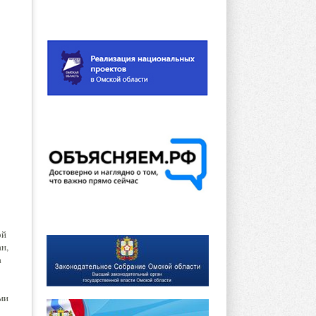
ой
н,
а
ми