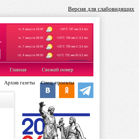
Версия для слабовидящих
чт, 6 августа 18:00
+24°C 747 мм З,3 м/с
пт, 7 августа 06:00
+13°C 749 мм С-З,2 м/с
пт, 7 августа 18:00
+22°C 750 мм С-З,4 м/с
сб, 8 августа 06:00
+11°C 752 мм Ю-З,2 м/с
rp5.ru
Главная
Свежий номер
Архив газеты
Спец. проекты