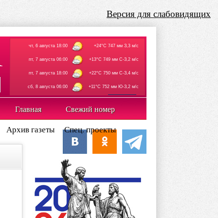
Версия для слабовидящих
чт, 6 августа 18:00
+24°C 747 мм З,3 м/с
пт, 7 августа 06:00
+13°C 749 мм С-З,2 м/с
пт, 7 августа 18:00
+22°C 750 мм С-З,4 м/с
сб, 8 августа 06:00
+11°C 752 мм Ю-З,2 м/с
rp5.ru
Главная
Свежий номер
Архив газеты
Спец. проекты