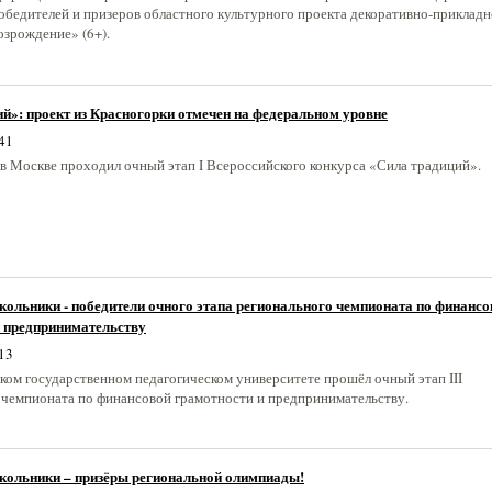
обедителей и призеров областного культурного проекта декоративно-прикладн
озрождение» (6+).
й»: проект из Красногорки отмечен на федеральном уровне
41
а в Москве проходил очный этап I Всероссийского конкурса «Сила традиций».
ольники - победители очного этапа регионального чемпионата по финансо
и предпринимательству
13
ском государственном педагогическом университете прошёл очный этап III
 чемпионата по финансовой грамотности и предпринимательству.
кольники – призёры региональной олимпиады!