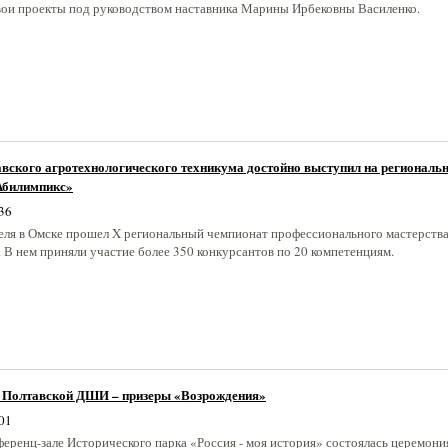
вои проекты под руководством наставника Марины Ирбековны Василенко.
авского агротехнологического техникума достойно выступил на региональ
Абилимпикс»
36
реля в Омске прошел X региональный чемпионат профессионального мастерств
 В нем приняли участие более 350 конкурсантов по 20 компетенциям.
 Полтавской ДШИ – призеры «Возрождения»
01
ференц-зале Исторического парка «Россия - моя история» состоялась церемони