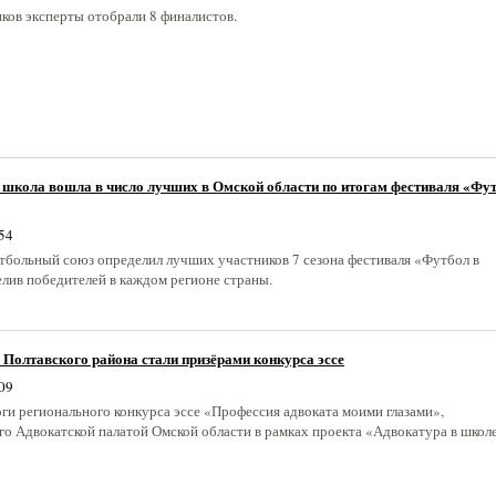
иков эксперты отобрали 8 финалистов.
 школа вошла в число лучших в Омской области по итогам фестиваля «Фу
54
тбольный союз определил лучших участников 7 сезона фестиваля «Футбол в
елив победителей в каждом регионе страны.
Полтавского района стали призёрами конкурса эссе
09
ги регионального конкурса эссе «Профессия адвоката моими глазами»,
го Адвокатской палатой Омской области в рамках проекта «Адвокатура в школе