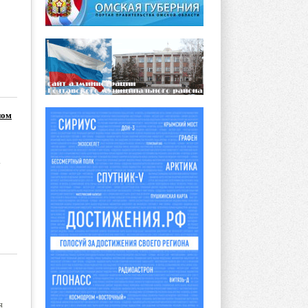
ном
а
я