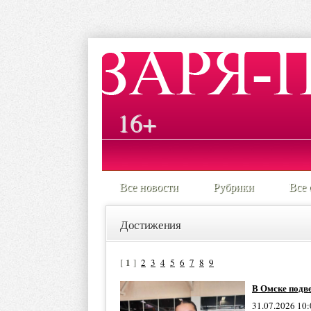
16+
Все новости
Рубрики
Все 
Достижения
1
[
]
2
3
4
5
6
7
8
9
В Омске подве
31.07.2026 10: