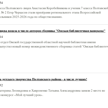
54
асса Полтавского лицея Анастасия Коробейникова и ученик 7 класса Полтавско
 № 2 Егор Черкасов стали призёрами регионального этапа Всероссийской
льников 2025-2026 года по обществознанию.
цова вошла в число авторов сборника "Омская библиотечная панорама"
14
отдел Омской государственной областной научной библиотеки имени
ыпустил новый номер межведомственного сборника статей "Омская библиоте
 детского творчества Полтавского района - в числе лучших!
32
атерина Леонидовна и Хавроненко Татьяна Александровна заняли 2 место во
 конкурсе «Мой лучший урок».