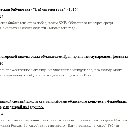
тская библиотека - "Библиотека года" - 2026!
24
тская библиотека стала победителем XXIV Областного конкурса среди
 библиотек Омской области «Библиотека года».
ногорской школы стала обладателем Гран-при на международном фестива
19
лось торжественное награждение участников международного молодёжного
стиваля-конкурса «Единством культур гордимся!» (12+).
инской средней школы стали призёрами областного конкурса «Чернобыль: 
е, с надеждой на будущее»
04
истерства образования Омской области за второе место награждены Максим
нтина Козуля (10 класс), за третье место - Илья Громенко (8 класс). Ребята