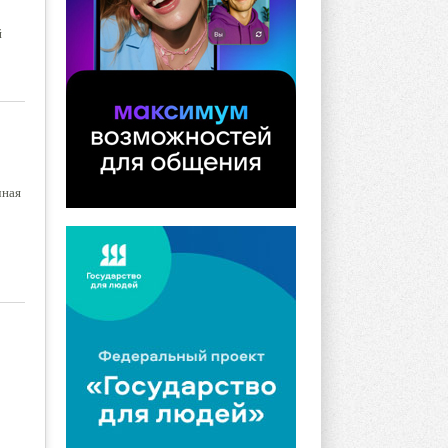
й
чная