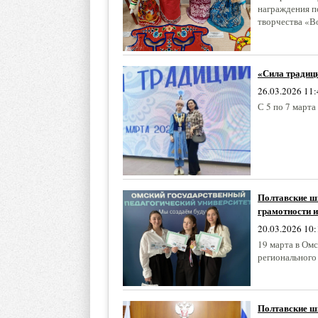
награждения п
творчества «В
«Сила традици
26.03.2026 11:
С 5 по 7 март
Полтавские шк
грамотности 
20.03.2026 10:
19 марта в Ом
регионального
Полтавские ш