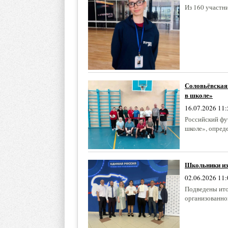
Из 160 участн
Соловьёвская
в школе»
16.07.2026 11:
Российский фу
школе», опред
Школьники из 
02.06.2026 11:
Подведены ито
организованно