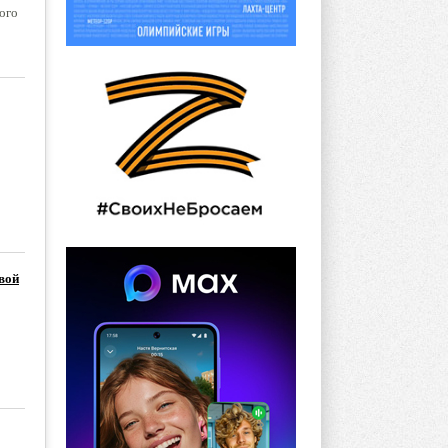
ого
вой