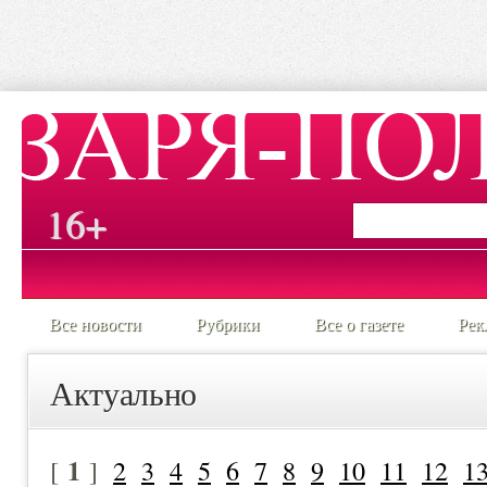
16+
Все новости
Рубрики
Все о газете
Рек
Актуально
1
[
]
2
3
4
5
6
7
8
9
10
11
12
1