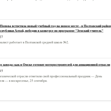
Попова встретила новый учебный год на новом месте - в Полтавский район
еспублики Алтай, победив в конкурсе по программе "Земский учитель"
27
алист работает в Полтавской средней школе №2.
о завода: как в Омске готовят моторостроителей для авиационной отрасли
15
ехнической отрасли отметили свой профессиональный праздник — День
ля — в воскресенье, 25 сентября.