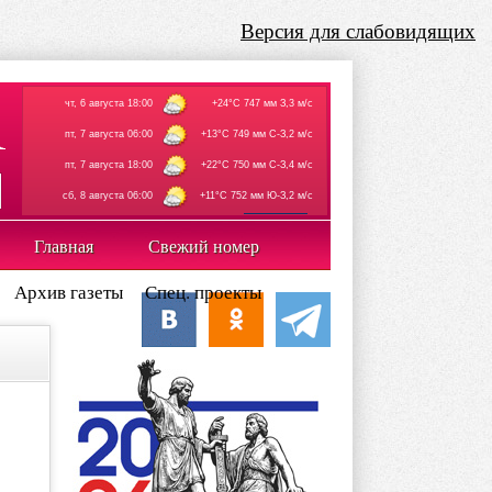
Версия для слабовидящих
чт, 6 августа 18:00
+24°C 747 мм З,3 м/с
пт, 7 августа 06:00
+13°C 749 мм С-З,2 м/с
пт, 7 августа 18:00
+22°C 750 мм С-З,4 м/с
сб, 8 августа 06:00
+11°C 752 мм Ю-З,2 м/с
rp5.ru
Главная
Свежий номер
Архив газеты
Спец. проекты