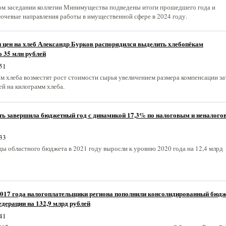
м заседании коллегии Минимущества подведены итоги прошедшего года и
ючевые направления работы в имущественной сфере в 2024 году.
 цен на хлеб Александр Бурков распорядился выделить хлебопёкам
 35 млн рублей
51
м хлеба возместят рост стоимости сырья увеличением размера компенсации за
лей на килограмм хлеба.
ть завершила бюджетный год с динамикой 17,3% по налоговым и неналог
33
ды областного бюджета в 2021 году выросли к уровню 2020 года на 12,4 млрд
 2017 года налогоплательщики региона пополнили консолидированный бюдж
дерации на 132,9 млрд рублей
41