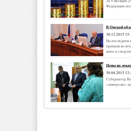
За 9 месяцев 
Федерации пос
В Омской обла
30.12.2015 15:
На последнем 
приняли во вт
жить в следую
Цены на лека
30.04.2015 12:
Губернатор Вик
«заморозке» ц