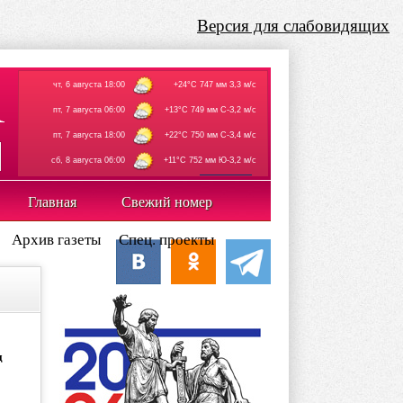
Версия для слабовидящих
чт, 6 августа 18:00
+24°C 747 мм З,3 м/с
пт, 7 августа 06:00
+13°C 749 мм С-З,2 м/с
пт, 7 августа 18:00
+22°C 750 мм С-З,4 м/с
сб, 8 августа 06:00
+11°C 752 мм Ю-З,2 м/с
rp5.ru
Главная
Свежий номер
Архив газеты
Спец. проекты
д