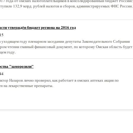
2017 года от омских налогоплательщиков в консолидированный бюджет Российс
тупило 132,9 млрд. рублей налогов и сборов, администрируемых ФНС России.
сти утверждён бюджет региона на 2016 год
15
в уходящем году пленарном заседании депутаты Законодательного Собрания
ором чтении главный финансовый документ, по которому Омская область будет
щем году.
рства "заморозили"
44
тор Назаров лично проверил, как работает в омских аптеках акция по
ен на лекарственные препараты.