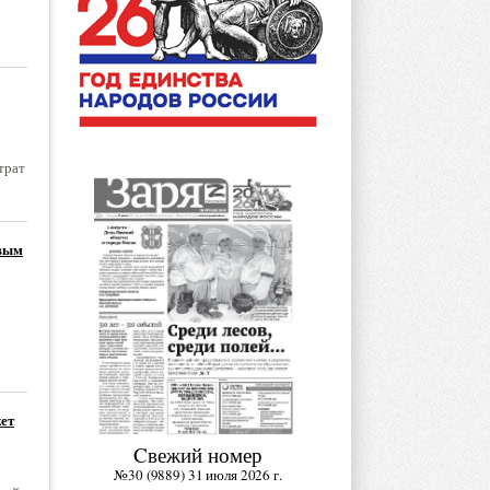
трат
овым
ет
Cвежий номер
№30 (9889) 31 июля 2026 г.