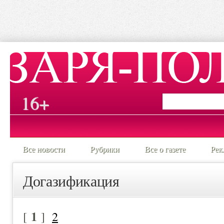
16+
Все новости
Рубрики
Все о газете
Рек
Догазификация
1
[
]
2