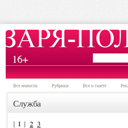
16+
Все новости
Рубрики
Все о газете
Рек
Служба
1
[
]
2
3