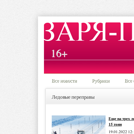
16+
Все новости
Рубрики
Все 
Ледовые переправы
Еще на трех л
15 тонн
19.01.2022 12: