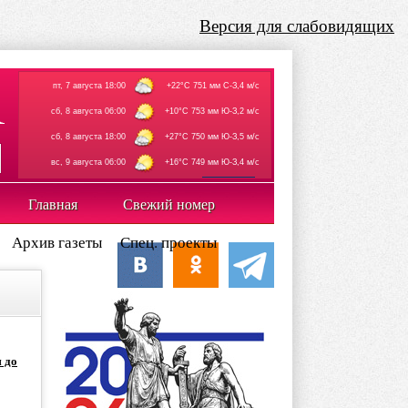
Версия для слабовидящих
пт, 7 августа 18:00
+22°C 751 мм С-З,4 м/с
сб, 8 августа 06:00
+10°C 753 мм Ю-З,2 м/с
сб, 8 августа 18:00
+27°C 750 мм Ю-З,5 м/с
вс, 9 августа 06:00
+16°C 749 мм Ю-З,4 м/с
rp5.ru
Главная
Свежий номер
Архив газеты
Спец. проекты
 до