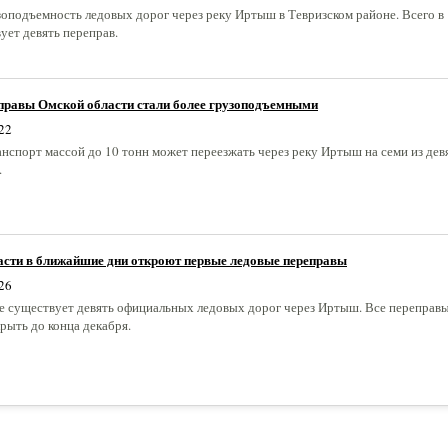
зоподъемность ледовых дорог через реку Иртыш в Тевризском районе. Всего в
ует девять переправ.
правы Омской области стали более грузоподъемными
22
анспорт массой до 10 тонн может переезжать через реку Иртыш на семи из дев
.
асти в ближайшие дни откроют первые ледовые переправы
26
не существует девять официальных ледовых дорог через Иртыш. Все переправ
рыть до конца декабря.