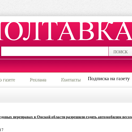
ПОИСК
Подписка на газету
о газете
Реклама
Контакты
едовых переправах в Омской области разрешили ездить автомобилям весом
17