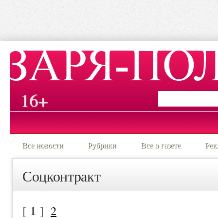
16+
Все новости
Рубрики
Все о газете
Рек
Соцконтракт
1
[
]
2