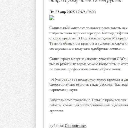
общую сумму более 12 млн рублей.
Пт, 25 апр 2025 12:49 +0600
Социальный контракт помогает реализовать меч
открыть свою парикмахерскую. Благодаря финан
студию красоты. В Полтавском отделе Межрайо
Татьяне объяснили правила и условия заключен
тестирование и получила одобрение комиссии.
Соцконтракт могут заключить участники СВО и 
тысяч рублей, которые можно направить на откр
получение профессионального образования.
- Я благодарна за поддержку моего проекта и фи
самостоятельно осилить такие расходы. Благод
парикмахерскую.
Работать самостоятельно Татьяне нравится ещё
работы, совмещая профессиональные и домашние
времени.
рубрика:
Соцконтракт