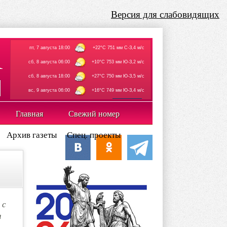
Версия для слабовидящих
пт, 7 августа 18:00
+22°C 751 мм С-З,4 м/с
сб, 8 августа 06:00
+10°C 753 мм Ю-З,2 м/с
сб, 8 августа 18:00
+27°C 750 мм Ю-З,5 м/с
вс, 9 августа 06:00
+16°C 749 мм Ю-З,4 м/с
rp5.ru
Главная
Свежий номер
Архив газеты
Спец. проекты
 с
а