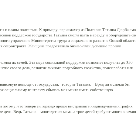
ты и планы полтавчан. К примеру, парикмахер из Полтавки Татьяна Дюрба смо
совой поддержке государства Татьяна смогла взять в аренду и оборудовать с
нного управления Министерства труда и социального развития Омской област
ия соцконтракта. Женщина предоставила бизнес-план, успешно прошла
члены их семей. Эта мера социальной поддержки позволяет получить до 350
ытие своего дела, развитие личного подсобного хозяйства, поиск работы или
нансовую помощь от государства, - говорит Татьяна. – Вряд-ли я смогла бы
аря социальному контракту сбылась моя мечта иметь собственную
 и потому, что теперь ей гораздо проще выстраивать индивидуальный график
 дела. Ведь Татьяна – многодетная мама, а трое детей требуют много вниман