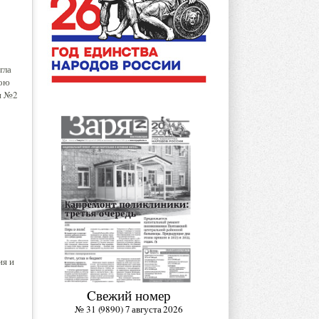
гла
вою
и №2
ия и
Cвежий номер
№ 31 (9890) 7 августа 2026