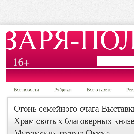
16+
Все новости
Рубрики
Все о газете
Рек
Огонь семейного очага Выставк
Храм святых благоверных княз
Муромских города Омска