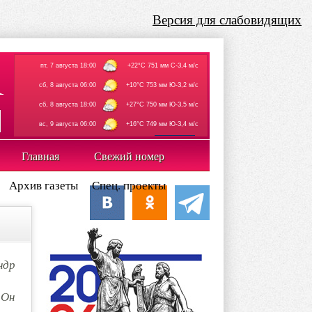
Версия для слабовидящих
пт, 7 августа 18:00
+22°C 751 мм С-З,4 м/с
сб, 8 августа 06:00
+10°C 753 мм Ю-З,2 м/с
сб, 8 августа 18:00
+27°C 750 мм Ю-З,5 м/с
вс, 9 августа 06:00
+16°C 749 мм Ю-З,4 м/с
rp5.ru
Главная
Свежий номер
Архив газеты
Спец. проекты
ндр
 Он