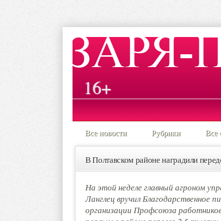
16+
Все новости
Рубрики
Все 
В Полтавском районе наградили перед
На этой неделе главный агроном уп
Ланглец вручил Благодарственное п
организации Профсоюза работников