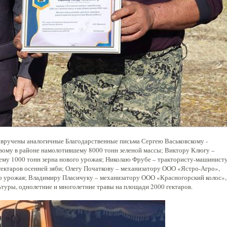
 вручены аналогичные Благодарственные письма Сергею Васьковскому -
ому в районе намолотившему 8000 тонн зеленой массы; Виктору Клюгу –
му 1000 тонн зерна нового урожая; Николаю Фрубе – трактористу-машинист
ектаров осенней зяби; Олегу Початкову – механизатору ООО «Ястро-Агро»,
о урожая; Владимиру Пласичуку – механизатору ООО «Красногорский колос»,
туры, однолетние и многолетние травы на площади 2000 гектаров.