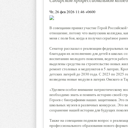
Сибирском профессиональном колле
Чт, 26 фев 2026 11:46 +0600
В совещании принял участие Герой Российской
отношение, потому что выпускник колледжа, к
меня с поля боя, когда я получил серьёзное ран
Сенатор рассказал о реализации федеральных п
благодаря их исполнению для детей в школах с
воспитанию молодого поколения, ведется работа
выделены средства на строительство новых жил
ремонт столовых и медпунктов в 5 лагерях. Кро
детских лагерей до 2030 года. С 2023 по 2025 
возведены новые модули в лагерях Омского и Та
«Уделяем особое внимание патриотическому вос
необходимо знать и помнить историю своей стр
Героев с биографиями наших защитников. Это п
школьных музеев в различных конкурсах. Это во
сохранение нашей истории для будущих поколе
Также на совещании подняли вопрос о реализац
профессионального образования нового формат