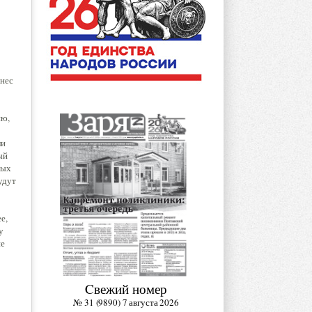
ынес
ию,
ли
ый
ных
удут
е,
у
ие
Cвежий номер
№ 31 (9890) 7 августа 2026