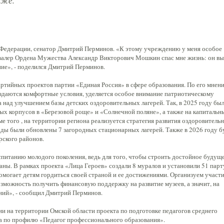
дже.
 Федерации, сенатор Дмитрий Перминов. «К этому учреждению у меня особое
авалер Ордена Мужества Александр Викторович Мошкин спас мне жизнь: он в
ение», - поделился Дмитрий Перминов.
артийных проектов партии «Единая Россия» в сфере образования. По его мнен
оздаются комфортные условия, уделяется особое внимание патриотическому
 над улучшением базы детских оздоровительных лагерей. Так, в 2025 году бы
ых корпусов в «Березовой роще» и «Солнечной поляне», а также на капитальн
ме того , на территории региона реализуется стратегия развития оздоровитель
годы были обновлены 7 загородных стационарных лагерей. Также в 2026 году б
рского районов.
питанию молодого поколения, ведь для того, чтобы строить достойное будуще
аны. В рамках проекта «Лица Героев» создали 8 муралов и установили 51 парт
омогает детям гордиться своей страной и ее достижениями. Организуем участ
зможность получить финансовую поддержку на развитие музеев, а значит, на
ний», - сообщил Дмитрий Перминов.
ии на территории Омской области проекта по подготовке педагогов среднего
а по профилю «Педагог профессионального образования».