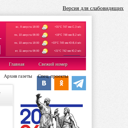
Версия для слабовидящих
вс, 9 августа 18:00
+31°C 747 мм С,3 м/с
пн, 10 августа 06:00
+19°C 748 мм В,2 м/с
пн, 10 августа 18:00
+33°C 745 мм Ю-В,4 м/с
вт, 11 августа 06:00
+21°C 742 мм Ю,2 м/с
rp5.ru
Главная
Свежий номер
Архив газеты
Спец. проекты
е