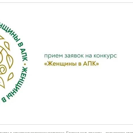
рства в агропромышленном комплексе. Главная цель проекта – повышение ста