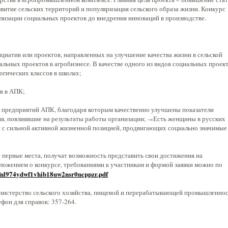
звитие сельских территорий и популяризация сельского образа жизни. Конкурс
лизации социальных проектов до внедрения инноваций в производстве.
нициатив или проектов, направленных на улучшение качества жизни в сельской
альных проектов в агробизнесе. В качестве одного из видов социальных проек
огических классов в школах;
ов в АПК;
предприятий АПК, благодаря которым качественно улучшены показатели
, повлиявшие на результаты работы организации; -«Есть женщины в русских
н с сильной активной жизненной позицией, продвигающих социально значимые
 первые места, получат возможность представить свои достижения на
ложением о конкурсе, требованиями к участникам и формой заявки можно по
iwfnl974ydwf1vhib18uw2nsr0ncppzr.pdf
истерство сельского хозяйства, пищевой и перерабатывающей промышленно
ефон для справок: 357-264.