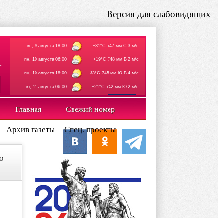
Версия для слабовидящих
вс, 9 августа 18:00
+31°C 747 мм С,3 м/с
пн, 10 августа 06:00
+19°C 748 мм В,2 м/с
пн, 10 августа 18:00
+33°C 745 мм Ю-В,4 м/с
вт, 11 августа 06:00
+21°C 742 мм Ю,2 м/с
rp5.ru
Главная
Свежий номер
Архив газеты
Спец. проекты
о