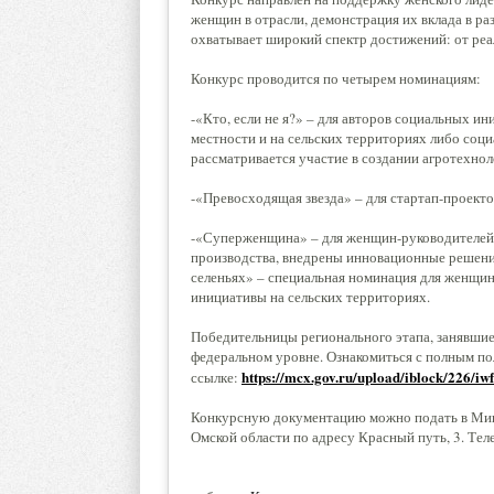
женщин в отрасли, демонстрация их вклада в ра
охватывает широкий спектр достижений: от реа
Конкурс проводится по четырем номинациям:
-«Кто, если не я?» – для авторов социальных и
местности и на сельских территориях либо соци
рассматривается участие в создании агротехнол
-«Превосходящая звезда» – для стартап-проект
-«Суперженщина» – для женщин-руководителей 
производства, внедрены инновационные решения
селеньях» – специальная номинация для женщи
инициативы на сельских территориях.
Победительницы регионального этапа, занявшие
федеральном уровне. Ознакомиться с полным по
https://mcx.gov.ru/upload/iblock/226/
ссылке:
Конкурсную документацию можно подать в Мин
Омской области по адресу Красный путь, 3. Тел