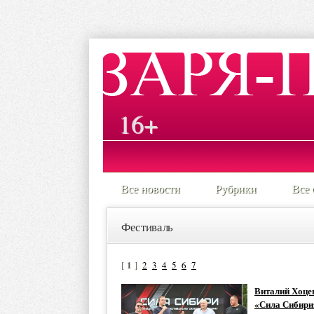
16+
Все новости
Рубрики
Все 
Фестиваль
1
[
]
2
3
4
5
6
7
Виталий Хоце
«Сила Сибири