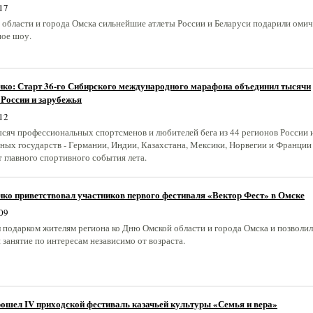
17
 области и города Омска сильнейшие атлеты России и Беларуси подарили оми
ное шоу.
нко: Старт 36-го Сибирского международного марафона объединил тысячи
 России и зарубежья
12
ысяч профессиональных спортсменов и любителей бега из 44 регионов России 
ных государств - Германии, Индии, Казахстана, Мексики, Норвегии и Франции 
 главного спортивного события лета.
ко приветствовал участников первого фестиваля «Вектор Фест» в Омске
09
л подарком жителям региона ко Дню Омской области и города Омска и позволил
занятие по интересам независимо от возраста.
ошел IV приходской фестиваль казачьей культуры «Семья и вера»