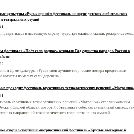
оме культуры «Русь» прошёл фестиваль-конкурс детских любительских
 и театральных студий
41
 превратилась в настоящую страну чудес, где оживали сказки, рождались эмоц
м фестиваля «Поёт село родное» открыли Год единства народов России в
айоне
22
онном Доме культуры «Русь» свои лучшие творческие номера представили
 артисты из малых сёл и деревень.
вые проходит фестиваль креативных технологических решений «Матрешка
31
тиваль креативных технологических решений «Матрёшка» стал уникальным
мска и Омской области, который объединил в себе, как знаменитый символ, так
личных направлений технологического творчества юных омичей.
нко открыл спортивно-патриотический фестиваль «Крутые выходные в