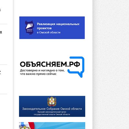
й
го
"