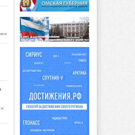
ии и
»
 и