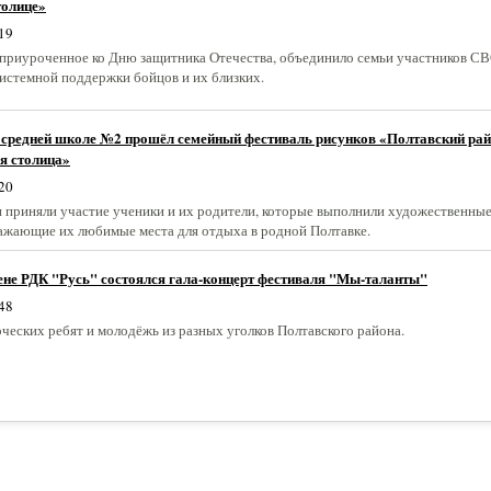
толице»
19
приуроченное ко Дню защитника Отечества, объединило семьи участников СВ
системной поддержки бойцов и их близких.
 средней школе №2 прошёл семейный фестиваль рисунков «Полтавский ра
я столица»
20
 приняли участие ученики и их родители, которые выполнили художественны
ажающие их любимые места для отдыха в родной Полтавке.
ене РДК "Русь" состоялся гала-концерт фестиваля "Мы-таланты"
48
ческих ребят и молодёжь из разных уголков Полтавского района.