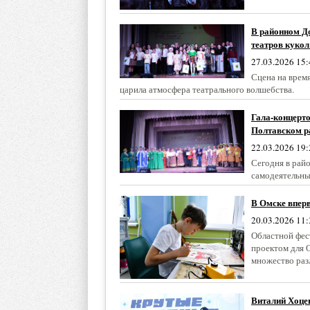
В районном Д
театров кукол
27.03.2026 15:
Сцена на время
царила атмосфера театрального волшебства.
Гала-концерто
Полтавском р
22.03.2026 19:
Сегодня в рай
самодеятельные
В Омске впер
20.03.2026 11:
Областной фес
проектом для О
множество раз
Виталий Хоце