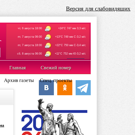
Версия для слабовидящих
чт, 6 августа 18:00
+24°C 747 мм З,3 м/с
пт, 7 августа 06:00
+13°C 749 мм С-З,2 м/с
пт, 7 августа 18:00
+22°C 750 мм С-З,4 м/с
сб, 8 августа 06:00
+11°C 752 мм Ю-З,2 м/с
rp5.ru
Главная
Свежий номер
Архив газеты
Спец. проекты
има