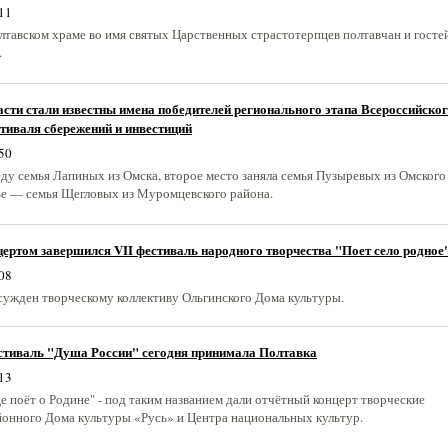
11
олтавском храме во имя святых Царственных страстотерпцев полтавчан и госте
.
сти стали известны имена победителей регионального этапа Всероссийско
тиваля сбережений и инвестиций
50
ду семья Лапиных из Омска, второе место заняла семья Пузыревых из Омского
тье — семья Щегловых из Муромцевского района.
ртом завершился VII фестиваль народного творчества "Поет село родное
08
исужден творческому коллективу Ольгинского Дома культуры.
стиваль "Душа России" сегодня принимала Полтавка
13
це поёт о Родине" - под таким названием дали отчётный концерт творческие
йонного Дома культуры «Русь» и Центра национальных культур.