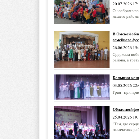
20.07.2026 17:
Он собрал в п
нашего района
В Омской обла
семейного фес
26.06.2026 15:
Одержала побе
района, а тре
Большим конце
03.05.2026 22:
Гран - при пр
Областной фе
25.04.2026 19:
"Там, где серд
коллективы ра