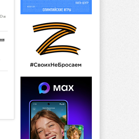
О и
йон
е