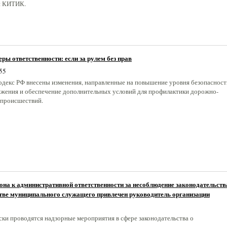
й КИТИК.
ы ответственности: если за рулем без прав
55
одекс РФ внесены изменения, направленные на повышение уровня безопасност
жения и обеспечение дополнительных условий для профилактики дорожно-
происшествий.
на к административной ответственности за несоблюдение законодательств
стве муниципального служащего привлечен руководитель организации
ки проводятся надзорные мероприятия в сфере законодательства о