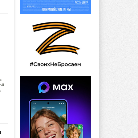
в
кой
м
я