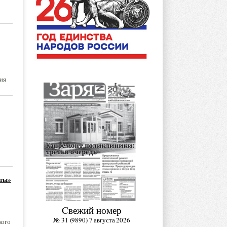
ия
оты»
Cвежий номер
№ 31 (9890) 7 августа 2026
кого