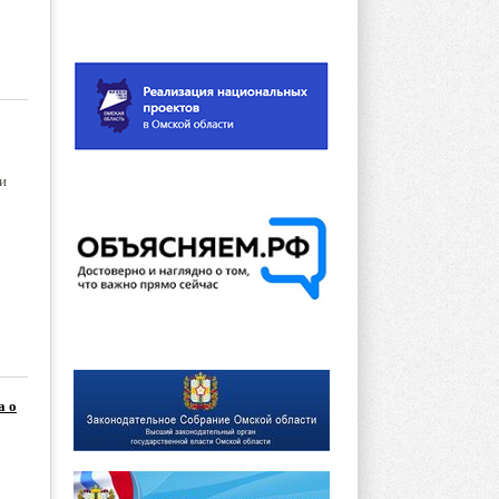
и
а о