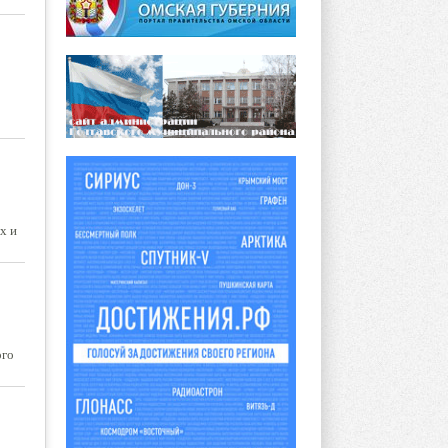
х и
ого