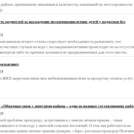
о района, признанному виновным в халатности, повлекшей по неосторожности
р.
ть родителей за нахождение несовершеннолетних детей у водоемов без
01
рым началом летнего сезона существует необходимость разъяснить, что
есчастных случаев на воде с несовершеннолетними происходит из-за отсутств
контроля либо по причине купания в не предназначенных для этого местах.
разъясняет
05
и ЖКХ запретили начислять мобилизованным пени за просрочку оплаты услуг.
 «Обратная связь с жителями района – одна из важных составляющих раб
05
воей проблеме прокурору, встретившись с ним на личном приеме, - такая
явилась в этом году у жителей сельских поселений. О том, как работается на
 насколько важны личные приемы граждан, «Заре» рассказал прокурор Полтавс