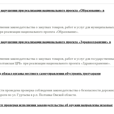
нарушения при реализации национального проекта «Образование» в
нения законодательства о закупках товаров, работ и услуг для муниципальных
ри реализации национального проекта «Образование».
нарушения при реализации национального проекта «Здравоохранение» в
ения законодательства о закупках товаров, работ и услуг для государственны
лтавская ЦРБ» при реализации национального проекта «Здравоохранение».
д обязал органы местного самоуправления обустроить тротуарами
ти проведена проверка соблюдения законодательства о безопасности дорожн
оги по ул. Гуртьева в р.п. Полтавка Омской области.
те проверки исполнения законодательства об оружии направлены исковые