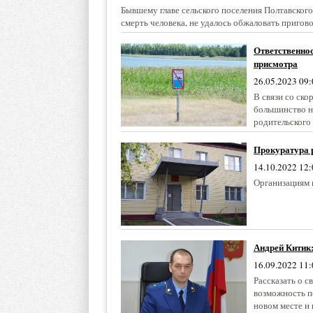
Бывшему главе сельского поселения Полтавског
смерть человека, не удалось обжаловать пригово
Ответственнос
присмотра
26.05.2023 09:
В связи со ско
большинство н
родительского 
Прокуратура 
14.10.2022 12:
Организациям 
Андрей Китик:
16.09.2022 11:
Рассказать о с
возможность по
новом месте и