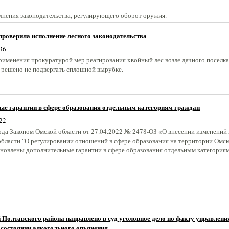
лнения законодательства, регулирующего оборот оружия.
роверила исполнение лесного законодательства
36
применения прокуратурой мер реагирования хвойный лес возле дачного поселка
 решено не подвергать сплошной вырубке.
ые гарантии в сфере образования отдельным категориям граждан
22
года Законом Омской области от 27.04.2022 № 2478-ОЗ «О внесении изменений 
области "О регулировании отношений в сфере образования на территории Омс
ановлены дополнительные гарантии в сфере образования отдельным категория
Полтавского района направлено в суд уголовное дело по факту управлени
 состоянии алкогольного опьянения