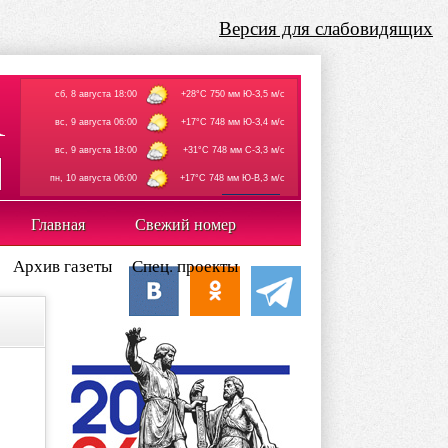
Версия для слабовидящих
сб, 8 августа 18:00
+28°C 750 мм Ю-З,5 м/с
вс, 9 августа 06:00
+17°C 748 мм Ю-З,4 м/с
вс, 9 августа 18:00
+31°C 748 мм С-З,3 м/с
пн, 10 августа 06:00
+17°C 748 мм Ю-В,3 м/с
rp5.ru
Главная
Свежий номер
Архив газеты
Спец. проекты